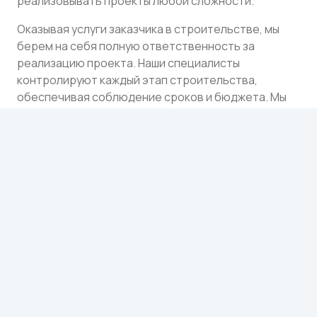
реализовывать проекты любой сложности.
Оказывая услуги заказчика в строительстве, мы
берем на себя полную ответственность за
реализацию проекта. Наши специалисты
контролируют каждый этап строительства,
обеспечивая соблюдение сроков и бюджета. Мы
предоставляем услуги по строительству, включая:
Разработку проектной документации
Организацию строительных работ
Контроль качества и безопасности
Управление строительными процессами
Ввод объекта в эксплуатацию
Оказание услуг по
строительству: