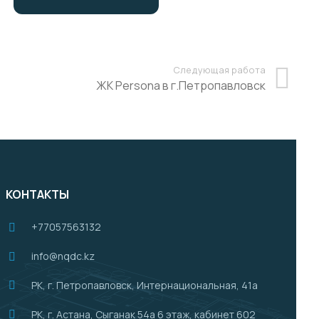
Следующая работа
ЖК Persona в г.Петропавловск
КОНТАКТЫ
+77057563132
info@nqdc.kz
РК, г. Петропавловск, Интернациональная, 41а
РК, г. Астана, Сыганак 54а 6 этаж, кабинет 602