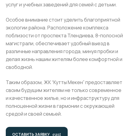
услуг и учебных заведений для семей с детьми.
Особое внимание стоит уделить благоприятной
экологии района. Расположение комплекса
поблизости от проспекта Тлендиева, 8-полосной
магистрали, обеспечивает удобный выезд в
различные направления города, минуя пробки и
делая жизнь нашим жителям более комфортной и
свободной.
Таким образом, ЖК “Кутты Мекен” предоставляет
своим будущим жителям не только современное
и качественное жилье, но и инфраструктуру для
полноценной жизни в гармонии с окружающей
средой и своей семьей.
east
ОСТАВИТЬ ЗАЯВКУ